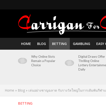
HOME
BLOG
BETTING
GAMBLING
EASY 
Why Online Slots
Digital Draws Offer
Remain a Popular
Thrilling Online
Choice
Lottery Entertainme
Daily
Home
»
Blog
»
เล่นอย่างชาญฉลาด รับรางวัลใหญ่ในการเดิมพันกีฬา
BETTING