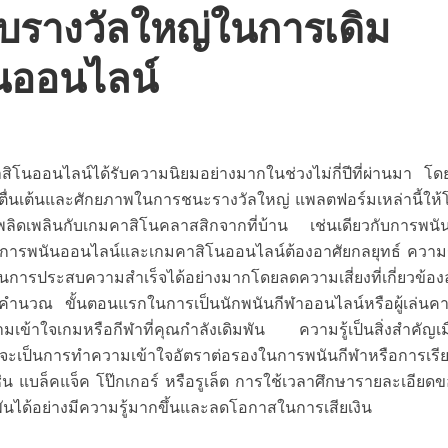
บรางวัลใหญ่ในการเดิม
นออนไลน์
โนออนไลน์ได้รับความนิยมอย่างมากในช่วงไม่กี่ปีที่ผ่านมา โดย
ตื่นเต้นและศักยภาพในการชนะรางวัลใหญ่ แพลตฟอร์มเหล่านี้ให
ลิดเพลินกับเกมคาสิโนคลาสสิกจากที่บ้าน เช่นเดียวกับการพนั
การพนันออนไลน์และเกมคาสิโนออนไลน์ต้องอาศัยกลยุทธ์ ความร
ในการประสบความสำเร็จได้อย่างมากโดยลดความเสี่ยงที่เกี่ยวข้อง
ำนวณ ขั้นตอนแรกในการเป็นนักพนันกีฬาออนไลน์หรือผู้เล่นคาส
ข้าใจเกมหรือกีฬาที่คุณกำลังเดิมพัน ความรู้เป็นสิ่งสำคัญเมื
จะเป็นการทำความเข้าใจอัตราต่อรองในการพนันกีฬาหรือการเรีย
น แบล็คแจ็ค โป๊กเกอร์ หรือรูเล็ต การใช้เวลาศึกษารายละเอียด
พันได้อย่างมีความรู้มากขึ้นและลดโอกาสในการเสียเงิน