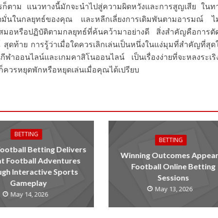
ไรก็ตาม แนวทางนี้มักจะนำไปสู่ความผิดหวังและการสูญเสีย ในท
ึดมั่นในกลยุทธ์ของคุณ และหลีกเลี่ยงการเดิมพันตามอารมณ์ ไม
สมอหรือปฏิบัติตามกลยุทธ์ที่ค้นคว้ามาอย่างดี สิ่งสำคัญคือการตั
ท้าย การรู้ว่าเมื่อใดควรเลิกเล่นเป็นหนึ่งในแง่มุมที่สำคัญที่สุ
ีฬาออนไลน์และเกมคาสิโนออนไลน์ เป็นเรื่องง่ายที่จะหลงระเริ
็ควรหยุดพักหรือหยุดเล่นเมื่อคุณได้เปรียบ
BETTING
BETTING
ootball Betting Delivers
Winning Outcomes Appear
t Football Adventures
Football Online Betting
gh Interactive Sports
Sessions
Gameplay
May 13, 2026
May 14, 2026