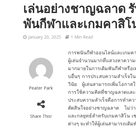
เล่นอย่างชาญฉลาด รั
พันกีฬาและเกมคาสิโ
January 20, 2025
1 Min Read
การพนันกีฬาออนไลน์และเกมคาสิ
ผู้เล่นจำนวนมากที่แสวงหาความ
มากมายในการเดิมพันกีฬาหรือเพ
บอื่นๆ การประสบความสำเร็จใน
วินัย ผู้เล่นสามารถเพิ่มโอกาส
Peater Park
การใช้ความคิดที่ชาญฉลาดและค
ประสบความสำเร็จคือการทำความเ
ตัดสินใจอย่างชาญฉลาด ไม่ว่า
และกลยุทธ์สำหรับเกมคาสิโน เช่
Share This!
ต่างๆ จะทำให้ผู้เล่นสามารถเดิม