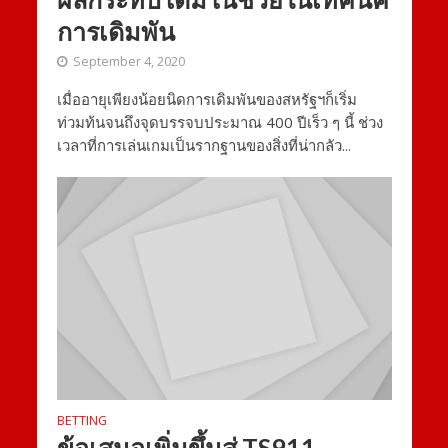
การเดิมพัน
September 4, 2020
เมื่ออายุเพียงน้อยนิดการเดิมพันของสหรัฐฯก็เริ่ม
ท่วมท้นจนถึงจุดบรรจบประมาณ 400 ปีเร็ว ๆ นี้ ช่วง
เวลาที่การเล่นเกมเป็นรากฐานของสิ่งที่น่ากลัว...
BETTING
ข้อเสนอเพิ่มขึ้นสู่ TS911