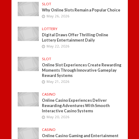
SLOT
Why Online Slots Remain a Popular Choice
May 26, 2026
LOTTERY
Digital Draws Offer Thrilling Online
Lottery Entertainment Daily
May 22, 2026
SLOT
Online Slot Experiences Create Rewarding
Moments Through Innovative Gameplay
Reward Systems
May 21, 2026
CASINO
Online Casino Experiences Deliver
Rewarding Adventures With Smooth
Interactive Casino Systems
May 20, 2026
CASINO
Online Casino Gaming and Entertainment