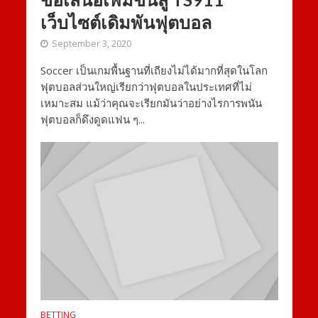
เว็บไซต์เดิมพันฟุตบอล
September 3, 2020
Soccer เป็นเกมพื้นฐานที่เถียงไม่ได้มากที่สุดในโลก
ฟุตบอลส่วนใหญ่เรียกว่าฟุตบอลในประเทศที่ไม่
เหมาะสม แม้ว่าคุณจะเรียกมันว่าอย่างไรการพนัน
ฟุตบอลก็ดึงดูดแฟน ๆ...
BETTING