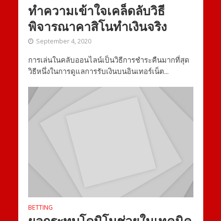
ทำความเข้าใจเคล็ดลับวิธี
พิจารณาคาสิโนทำเงินจริง
September 4, 2020
การเล่นในคลับออนไลน์เป็นวิธีการชำระคืนมากที่สุด
วิธีหนึ่งในการดูแลการรับเงินบนอินเทอร์เน็ต...
BETTING
ผลกระทบโดมิโนช่วยในเทคนิค