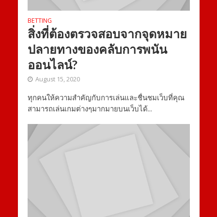
BETTING
สิ่งที่ต้องตรวจสอบจากจุดหมาย
ปลายทางของคลับการพนัน
ออนไลน์?
August 15, 2020
ทุกคนให้ความสำคัญกับการเล่นและชื่นชมเว็บที่คุณ
สามารถเล่นเกมต่างๆมากมายบนเว็บได้...