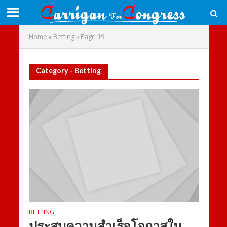
Home
»
Betting
»
Page 19
Category - Betting
BETTING
ประสบความสำเร็จโอกาสใน