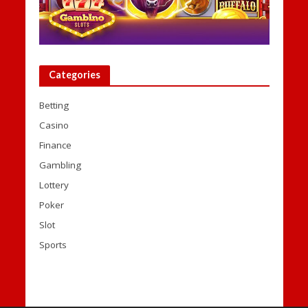
Categories
Betting
Casino
Finance
Gambling
Lottery
Poker
Slot
Sports