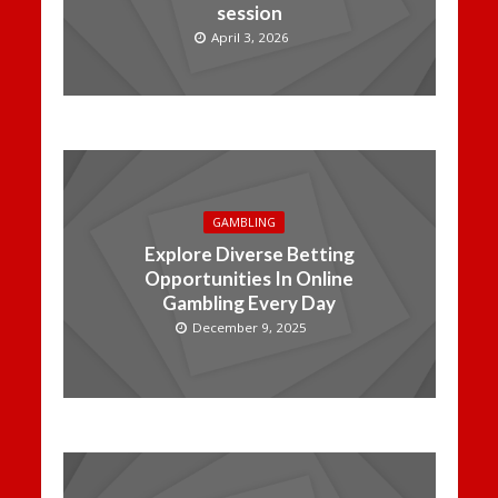
session
April 3, 2026
GAMBLING
Explore Diverse Betting
Opportunities In Online
Gambling Every Day
December 9, 2025