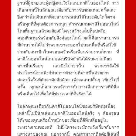
ฐานที่ผู้ชายและผู้หญิงสนใจในเกมคาสิโนออนไลน์ การ
เลือกเกมนี้ในลักษณะเดียวกับการรับชมแต่ละครั้งและ
ยิ่งกว่านั้นเงินเท่าที่จะสามารถเล่นได้ในระดับใดก็ตาม
หรือทุกที่ที่คุณต้องการสนุก สำหรับเกมคาสิโนออนไลน์
โดยพื้นฐานแล้วจะต้องมีโครงสร้างแล็ปท็อปหรือ
คอมพิวเตอร์พร้อมกับลิงค์ออนไลน์ ผลก็คือเราสามารถ
มีส่วนร่วมได้ไม่ว่าพวกเขาจะออกไปนอกพื้นที่หรือมีไข้
ร่วมกับสมาชิกในครอบครัวหรือเพื่อนร่วมงานก็ตาม ที่
คาสิโนออนไลน์เกมของบริษัทกำลังได้รับความนิยม
มากขึ้นเรื่อยๆ และยิ่งไปกว่านั้น พวกเขายังใช้
ประโยชน์จากฟังก์ชันการทำงานที่มากขึ้นด้วยการ
ปลอบใจในที่พักอาศัยอีกด้วย เพียงสแนปสั้นๆ เพียงไม่กี่
ครั้ง ทุกคนก็สามารถจัดการกับการเลือกตารางที่มีชื่อ
หรือเลือกไว้เพื่อให้มีช่วงเวลาที่ดีจริงๆ ได้
ในลักษณะเดียวกันคาสิโนออนไลน์ของบริษัทต่อเนื่อง
เหล่านี้ไม่มีนักเล่นเกมคาสิโนออนไลน์จริง ๆ ล้อมรอบ
โต๊ะของคุณหรือน้ำหนักของเพื่อนที่ดีที่เหลืออยู่ใน
ระหว่างเกมของแท้ ไม่มีใครจะระมัดระวังเกี่ยวกับการ
แสวงหาของคุณ นอกจากนี้ คุณสามารถติดต่อผู้เล่นที่